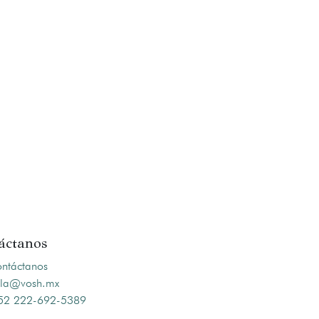
áctanos
ntáctanos
la@vosh.mx
2 222-692-5389