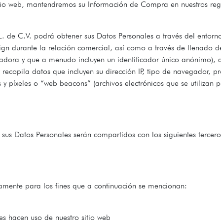
itio web, mantendremos su Información de Compra en nuestros regi
L. de C.V. podrá obtener sus Datos Personales a través del entorn
gn durante la relación comercial, así como a través de llenado de
adora y que a menudo incluyen un identificador único anónimo), ar
y recopila datos que incluyen su dirección IP, tipo de navegador, p
as y píxeles o “web beacons” (archivos electrónicos que se utiliza
us Datos Personales serán compartidos con los siguientes terceros
amente para los fines que a continuación se mencionan:
es hacen uso de nuestro sitio web