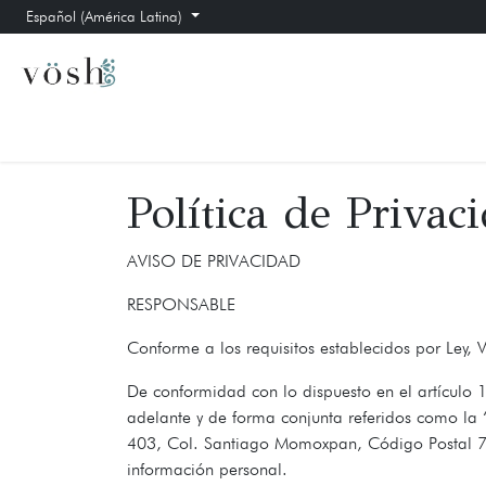
Ir al contenido
Español (América Latina)
Inicio
Aretes
Collares
Pulseras
Foro
Política de Privac
AVISO DE PRIVACIDAD
RESPONSABLE
Conforme a los requisitos establecidos por Ley, 
De conformidad con lo dispuesto en el artículo 1
adelante y de forma conjunta referidos como la 
403, Col. Santiago Momoxpan, Código Postal 727
información personal.