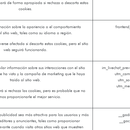
onará de forma apropiada si rechaza o descarta estas
cookies.
mación sobre la apariencia o el comportamiento
frontend
el sitio web, tales como su idioma o región.
erse afectada si descarta estas cookies, pero el sitio
web seguirá funcionando.
ilar información sobre sus interacciones con el sitio
im_livechat_prev
e ha visto y la campaña de marketing que le haya
utm_camp
traído al sitio web.
utm_so
utm_med
ará si rechaza las cookies, pero es probable que no
os proporcionarle el mejor servicio.
 publicidad sea más atractiva para los usuarios y más
__gads
editores y anunciantes, tales como proporcionar
__gac
vante cuando visita otros sitios web que muestren