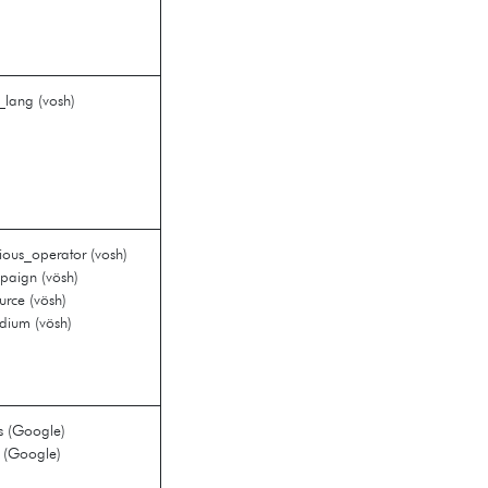
_lang (vosh)
ious_operator (vosh)
aign (vösh)
urce (vösh)
ium (vösh)
 (Google)
 (Google)