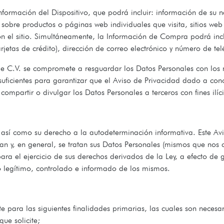
formación del Dispositivo, que podrá incluir: información de su n
n sobre productos o páginas web individuales que visita, sitios w
on el sitio. Simultáneamente, la Información de Compra podrá incl
jetas de crédito), dirección de correo electrónico y número de tel
de C.V. se compromete a resguardar los Datos Personales con los m
 suficientes para garantizar que el Aviso de Privacidad dado a c
ompartir o divulgar los Datos Personales a terceros con fines ilíc
 así como su derecho a la autodeterminación informativa. Este Avi
n y, en general, se tratan sus Datos Personales (mismos que nos c
ra el ejercicio de sus derechos derivados de la Ley, a efecto de 
o legítimo, controlado e informado de los mismos.
para las siguientes finalidades primarias, las cuales son necesar
ue solicite;