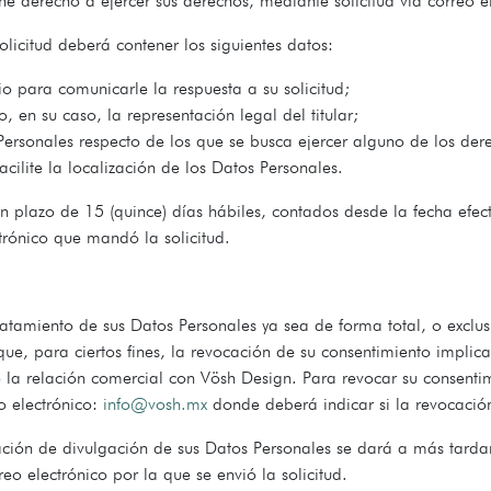
iene derecho a ejercer sus derechos, mediante solicitud vía correo 
olicitud deberá contener los siguientes datos:
dio para comunicarle la respuesta a su solicitud;
, en su caso, la representación legal del titular;
s Personales respecto de los que se busca ejercer alguno de los d
ilite la localización de los Datos Personales.
n plazo de 15 (quince) días hábiles, contados desde la fecha efecti
rónico que mandó la solicitud.
ratamiento de sus Datos Personales ya sea de forma total, o excl
ue, para ciertos fines, la revocación de su consentimiento implic
e la relación comercial con Vösh Design. Para revocar su consenti
eo electrónico:
info@vosh.mx
donde deberá indicar si la revocación
tación de divulgación de sus Datos Personales se dará a más tardar
 electrónico por la que se envió la solicitud.