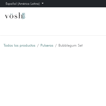
Ir al contenido
Español (América Latina)
Inicio
Aretes
Collares
Pulseras
Foro
Todos los productos
Pulseras
Bubblegum Set