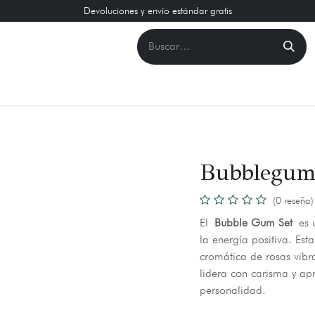
Devoluciones y envío estándar gratis
Bubblegum
(0 reseña)
El
Bubble Gum Set
es u
la energía positiva. Est
cromática de rosas vibr
lidera con carisma y ap
personalidad.